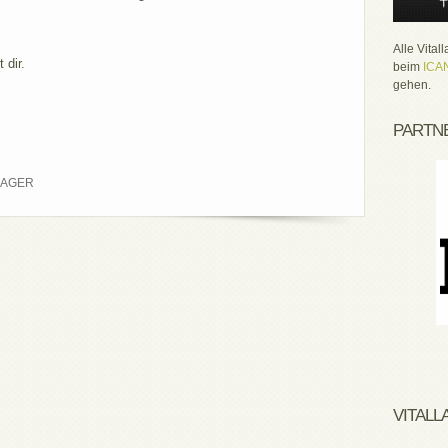
Alle Vital
 dir.
beim
ICAN
gehen.
PARTN
LAGER
VITAL