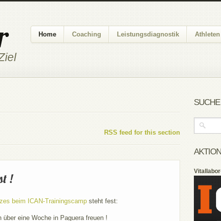
r
Home
Coaching
Leistungsdiagnostik
Athleten
Ziel
SUCHE
RSS feed for this section
AKTIO
Vitallabo
t !
tzes beim ICAN-Trainingscamp
steht fest:
h über eine Woche in Paguera freuen !