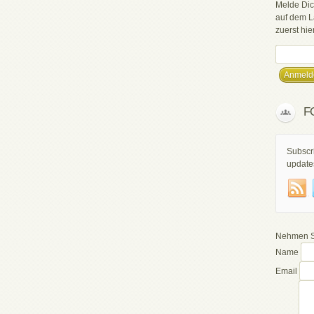
Melde Dic
auf dem L
zuerst hier
F
Subscri
update
Nehmen Si
Name
Email